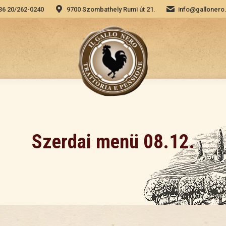
36 20/262-0240
9700 Szombathely Rumi út 21.
info@gallonero
alás
He
Szerdai menü 08.12.