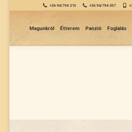
+36 94/794-215
+36 94/794-357
+
Magunkról
Étterem
Panzió
Fogl
Magunkról
Étterem
Panzió
Foglalás