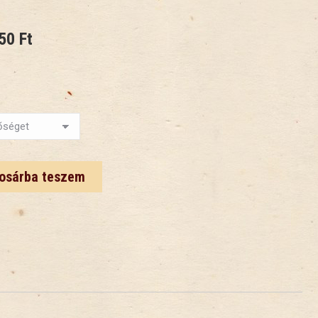
Ártartomány:
450
Ft
3
350 Ft
-
3
450 Ft
osárba teszem