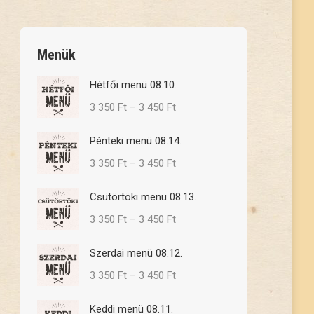
Menük
Hétfői menü 08.10.
Ártartomány:
3 350
Ft
–
3 450
Ft
3
Pénteki menü 08.14.
350 Ft
Ártartomány:
3 350
Ft
–
3 450
Ft
-
3
3
Csütörtöki menü 08.13.
350 Ft
450 Ft
Ártartomány:
3 350
Ft
–
3 450
Ft
-
3
3
Szerdai menü 08.12.
350 Ft
450 Ft
Ártartomány:
3 350
Ft
–
3 450
Ft
-
3
3
Keddi menü 08.11.
350 Ft
450 Ft