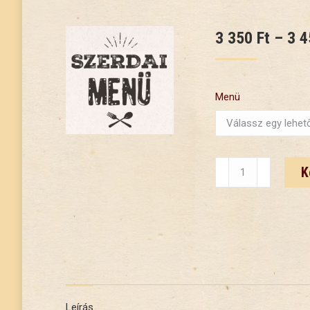
3 350
Ft
–
3 
Menü
Szerdai
K
menü
08.12.
mennyiség
Leírás